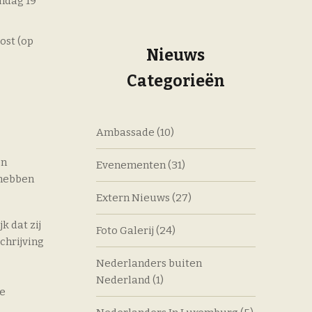
ndag 19
ost (op
Nieuws
Categorieën
Ambassade
(10)
en
Evenementen
(31)
 hebben
Extern Nieuws
(27)
 dat zij
Foto Galerij
(24)
chrijving
Nederlanders buiten
Nederland
(1)
e