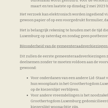
buitenland wordt gestuurd. Voor de verkiezi
maart en ten laatste op dinsdag 2 mei 2023
Het verzoek kan elektronisch worden ingediend via
gewoon papier of op een voorgedrukt formulier, dat
Het is belangrijk rekening te houden met de tijd die
Luxemburg op zaterdag en zondag geen postbezorg
Bijzonderheid van de gemeenteraadsverkiezingen v
Dit zullen de eerste gemeenteraadsverkiezingen 
deelnemen zonder te moeten voldoen aan de voorw
gewoond:
Voor onderdanen van een andere Lid-Staat va
hun woonplaats in het Groothertogdom Luxem
op de kiezerslijst verblijven.
Voor andere vreemdelingen is het noodzakelij
Groothertogdom Luxemburg gedomicilieerd zi
kiezerslijst woonachtig zijn.