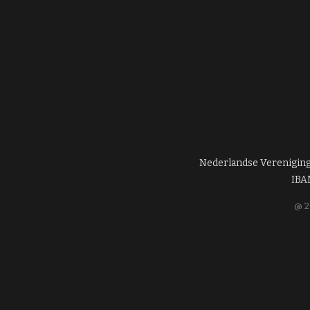
Nederlandse Verenigin
IBA
@ 2