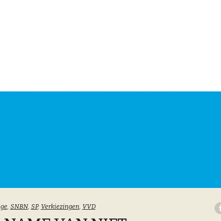
ege
,
SNBN
,
SP
,
Verkiezingen
,
VVD