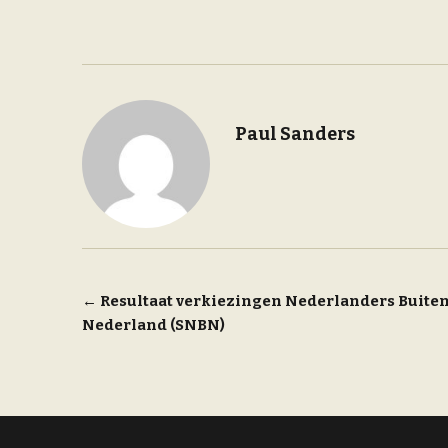
Paul Sanders
Bericht
←
Resultaat verkiezingen Nederlanders Buite
Nederland (SNBN)
navigatie