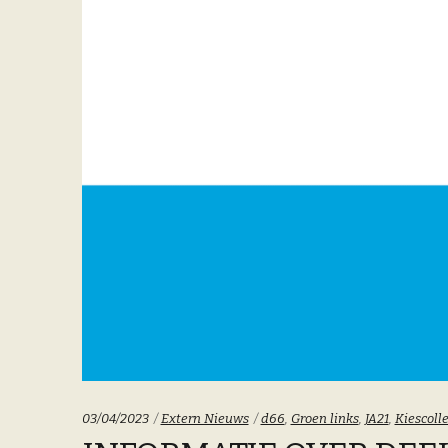
Categoriën:
Tags:
03/04/2023
Extern Nieuws
d66
,
Groen links
,
JA21
,
Kiescoll