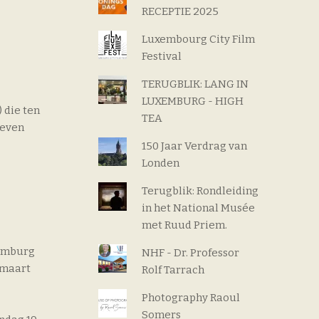
RECEPTIE 2025
Luxembourg City Film
Festival
TERUGBLIK: LANG IN
LUXEMBURG - HIGH
 die ten
TEA
reven
150 Jaar Verdrag van
Londen
Terugblik: Rondleiding
in het National Musée
met Ruud Priem.
xemburg
NHF - Dr. Professor
 maart
Rolf Tarrach
Photography Raoul
Somers