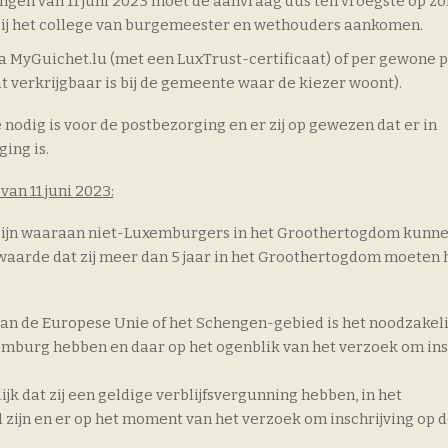
ngen van 11 juni 2023 moet de aanvraag dus ten vroegste op zo
 bij het college van burgemeester en wethouders aankomen.
 MyGuichet.lu (met een LuxTrust-certificaat) of per gewone p
 verkrijgbaar is bij de gemeente waar de kiezer woont).
 nodig is voor de postbezorging en er zij op gewezen dat er in
ing is.
an 11 juni 2023:
zijn waaraan niet-Luxemburgers in het Groothertogdom kunn
aarde dat zij meer dan 5 jaar in het Groothertogdom moeten
n de Europese Unie of het Schengen-gebied is het noodzakelijk
burg hebben en daar op het ogenblik van het verzoek om ins
k dat zij een geldige verblijfsvergunning hebben, in het
jn en er op het moment van het verzoek om inschrijving op d