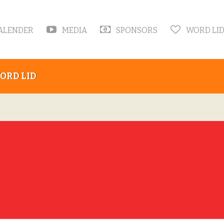
ALENDER
MEDIA
SPONSORS
WORD LI
ORD LID