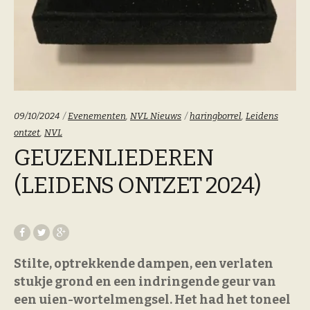
Categoriën:
Tags:
09/10/2024
Evenementen
,
NVL Nieuws
haringborrel
,
Leidens
ontzet
,
NVL
GEUZENLIEDEREN
(LEIDENS ONTZET 2024)
Stilte, optrekkende dampen, een verlaten
stukje grond en een indringende geur van
een uien-wortelmengsel. Het had het toneel