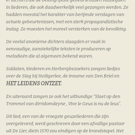
er dichters die de belangrijkste gebeurtenissen vastlegden
in liederen, die ook daadwerkelijk veel gezongen werden. Ze
hadden meestal het karakter van berijmde verslagen van
actuele gebeurtenissen, met een sterk propagandistische
inslag. Ze moesten het moreel versterken van de bevolking.
De veelal anonieme dichters slaagden er vaak in
eenvoudige, aanstekelijke teksten te produceren op
melodieën die al algemeen bekend waren.
Soldaten, kinderen en Herbergbezoekers zongen liedjes
over de Slag bij Heiligerlee, de inname van Den Briel en
HET LEIDENS ONTZET.
En uiteraard zongen ze ook het uitbundige “Slaet op den
Trommel van dirridomdeyne , Vive le Geus is nu de leus“.
Dit lied, een van de vroegste geuzeliederen die zijn
overgeleverd, werd geschreven door een afvallige pastoor
uit De Lier, dieIn 1570 zou eindigen op de brandstapel.
Het