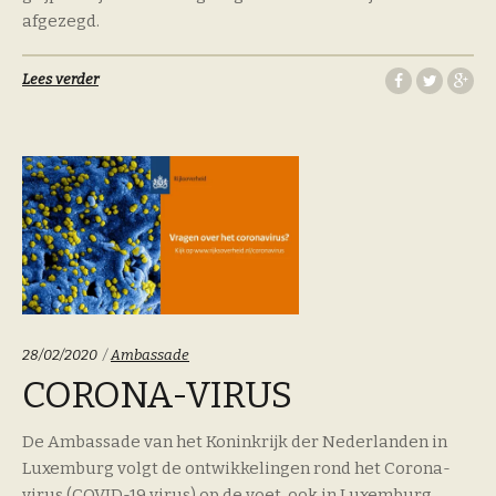
afgezegd.
Lees verder
Categoriën:
28/02/2020
Ambassade
CORONA-VIRUS
De Ambassade van het Koninkrijk der Nederlanden in
Luxemburg volgt de ontwikkelingen rond het Corona-
virus (COVID-19 virus) op de voet, ook in Luxemburg.