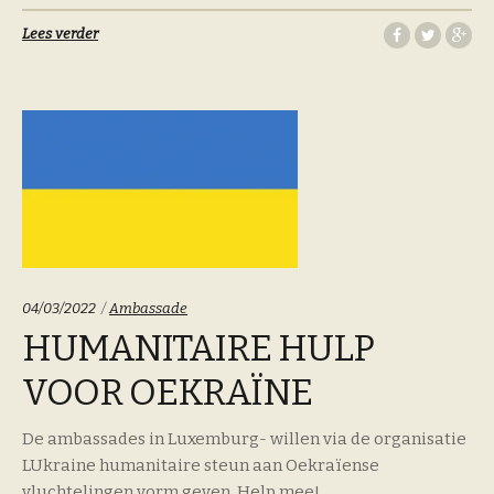
Lees verder
Categoriën:
04/03/2022
Ambassade
HUMANITAIRE HULP
VOOR OEKRAÏNE
De ambassades in Luxemburg- willen via de organisatie
LUkraine humanitaire steun aan Oekraïense
vluchtelingen vorm geven. Help mee!