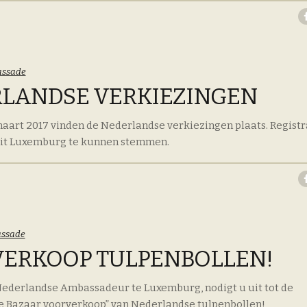
oriën:
ssade
LANDSE VERKIEZINGEN
art 2017 vinden de Nederlandse verkiezingen plaats. Registra
it Luxemburg te kunnen stemmen.
oriën:
ssade
ERKOOP TULPENBOLLEN!
Nederlandse Ambassadeur te Luxemburg, nodigt u uit tot de
e Bazaar voorverkoop” van Nederlandse tulpenbollen!