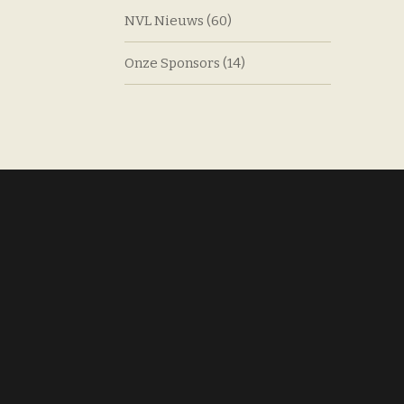
NVL Nieuws
(60)
Onze Sponsors
(14)