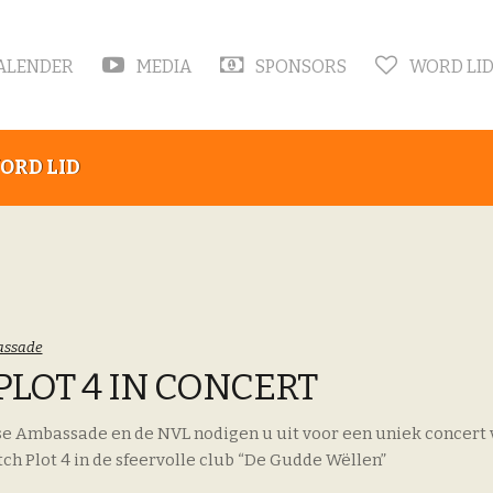
ALENDER
MEDIA
SPONSORS
WORD LI
ORD LID
oriën:
ssade
PLOT 4 IN CONCERT
e Ambassade en de NVL nodigen u uit voor een uniek concert 
tch Plot 4 in de sfeervolle club “De Gudde Wëllen”