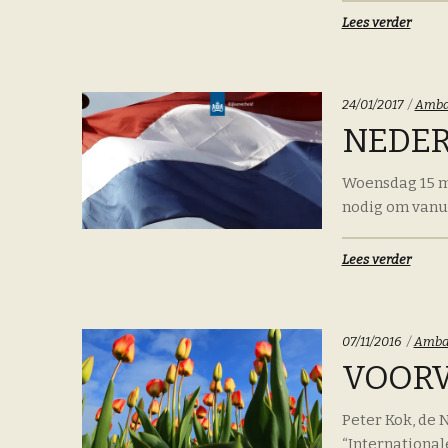
Lees verder
Categ
24/01/2017
Amba
NEDER
Woensdag 15 ma
nodig om vanu
Lees verder
Categ
07/11/2016
Amba
VOORV
Peter Kok, de 
“International