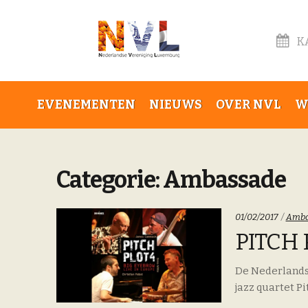
K
Skip
Skip
EVENEMENTEN
NIEUWS
OVER NVL
W
to
to
navigation
content
Categorie:
Ambassade
Categ
01/02/2017
Amba
PITCH 
De Nederlands
jazz quartet Pi