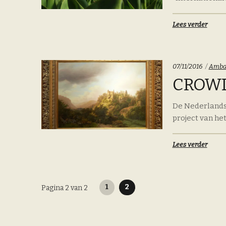
Lees verder
Categ
07/11/2016
Amba
CROW
De Nederlands
project van 
Lees verder
Berichten
1
2
Pagina 2 van 2
paginering