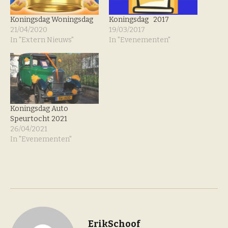
Koningsdag Woningsdag
Koningsdag 2017
21/04/2020
19/03/2017
In "Extern Nieuws"
In "Evenementen"
Koningsdag Auto
Speurtocht 2021
26/04/2021
In "Evenementen"
ErikSchoof