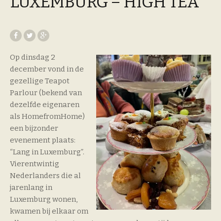
LUXEMBURG – HIGH TEA
Op dinsdag 2
december vond in de
gezellige Teapot
Parlour (bekend van
dezelfde eigenaren
als HomefromHome)
een bijzonder
evenement plaats:
“Lang in Luxemburg”.
Vierentwintig
Nederlanders die al
jarenlang in
Luxemburg wonen,
kwamen bij elkaar om