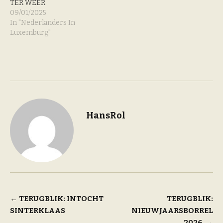
TER WEER
09/01/2025
In "Nederlanders In
Luxemburg"
HansRol
Bericht
←
TERUGBLIK: INTOCHT
TERUGBLIK:
SINTERKLAAS
NIEUWJAARSBORREL
navigatie
2026
→