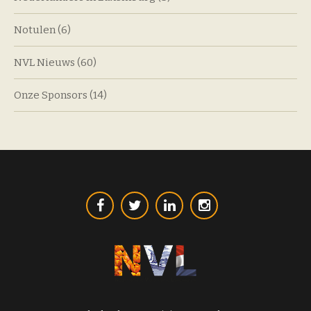
Notulen
(6)
NVL Nieuws
(60)
Onze Sponsors
(14)