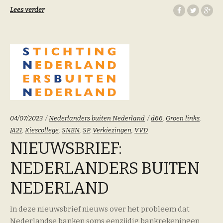
Lees verder
Categoriën:
Tags:
04/07/2023
Nederlanders buiten Nederland
d66
,
Groen links
,
JA21
,
Kiescollege
,
SNBN
,
SP
,
Verkiezingen
,
VVD
NIEUWSBRIEF:
NEDERLANDERS BUITEN
NEDERLAND
In deze nieuwsbrief nieuws over het probleem dat
Nederlandse banken soms eenzijdig bankrekeningen