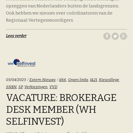
opzeggen van Nederlanders buiten de landsgrenzen.
Ook hebben we nieuws over coördinatoren van de
Regionaal Vertegenwoordigers.
Lees verder
Categoriën:
Tags:
03/04/2023
Extern Nieuws
d66
,
Groen links
,
JA21
,
Kiescollege
,
SNBN
,
SP
,
Verkiezingen
,
VVD
VACATURE: BROKERAGE
DESK MEMBER (WH
SELFINVEST)