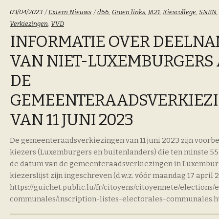
Categoriën:
Tags:
03/04/2023
Extern Nieuws
d66
,
Groen links
,
JA21
,
Kiescollege
,
SNBN
Verkiezingen
,
VVD
INFORMATIE OVER DEELN
VAN NIET-LUXEMBURGERS
DE
GEMEENTERAADSVERKIEZ
VAN 11 JUNI 2023
De gemeenteraadsverkiezingen van 11 juni 2023 zijn voor
kiezers (Luxemburgers en buitenlanders) die ten minste 5
de datum van de gemeenteraadsverkiezingen in Luxembur
kiezerslijst zijn ingeschreven (d.w.z. vóór maandag 17 april 2
https://guichet.public.lu/fr/citoyens/citoyennete/elections/
communales/inscription-listes-electorales-communales.ht