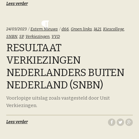
Lees verder
Categoriën:
Tags:
24/03/2023
Extern Nieuws
d66
,
Groen links
,
JA21
,
Kiescollege
,
SNBN
,
SP
,
Verkiezingen
,
VVD
RESULTAAT
VERKIEZINGEN
NEDERLANDERS BUITEN
NEDERLAND (SNBN)
Voorlopige uitslag zoals vastgesteld door Unit
Verkiezingen.
Lees verder