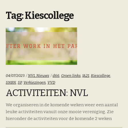
Tag:
Kiescollege
Categoriën:
Tags:
04/07/2023
NVL Nieuws
d66
,
Groen links
,
JA21
,
Kiescollege
,
SNBN
,
SP
,
Verkiezingen
,
VVD
ACTIVITEITEN: NVL
We organiseren in de komende weken weer een aantal
leuke activiteiten vanuit onze mooie vereniging. Zie
hieronder de activiteiten voor de komende 2 weken