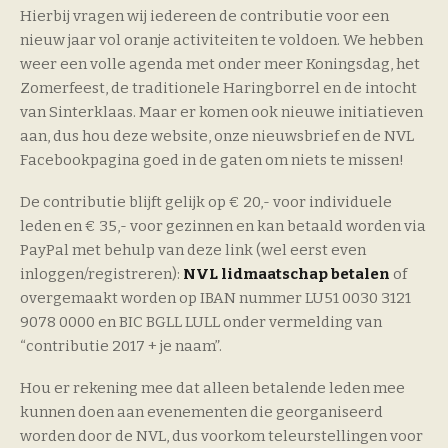
Hierbij vragen wij iedereen de contributie voor een
nieuw jaar vol oranje activiteiten te voldoen. We hebben
weer een volle agenda met onder meer Koningsdag, het
Zomerfeest, de traditionele Haringborrel en de intocht
van Sinterklaas. Maar er komen ook nieuwe initiatieven
aan, dus hou deze website, onze nieuwsbrief en de NVL
Facebookpagina goed in de gaten om niets te missen!
De contributie blijft gelijk op € 20,- voor individuele
leden en € 35,- voor gezinnen en kan betaald worden via
PayPal met behulp van deze link (wel eerst even
inloggen/registreren):
NVL lidmaatschap betalen
of
overgemaakt worden op IBAN nummer LU51 0030 3121
9078 0000 en BIC BGLL LULL onder vermelding van
“contributie 2017 + je naam”.
Hou er rekening mee dat alleen betalende leden mee
kunnen doen aan evenementen die georganiseerd
worden door de NVL, dus voorkom teleurstellingen voor