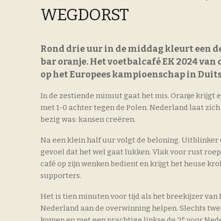
WEGDORST
Rond drie uur in de middag kleurt een de
bar oranje. Het voetbalcafé EK 2024 van 
op het Europees kampioenschap in Duit
In de zestiende minuut gaat het mis. Oranje krijg
met 1-0 achter tegen de Polen. Nederland laat zich
bezig was: kansen creëren.
Na een klein half uur volgt de beloning. Uitblinker
gevoel dat het wel gaat lukken. Vlak voor rust roep
café op zijn wenken bedient en krijgt het heuse kr
supporters.
Het is tien minuten voor tijd als het breekijzer v
Nederland aan de overwinning helpen. Slechts twee
e
komen en met een prachtige linkse de 2
voor Nede