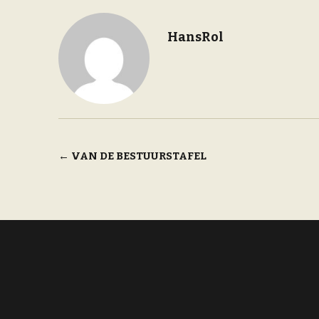
HansRol
Bericht
←
VAN DE BESTUURSTAFEL
navigatie