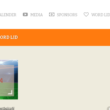
ALENDER
MEDIA
SPONSORS
WORD LI
ORD LID
oetbalcafé