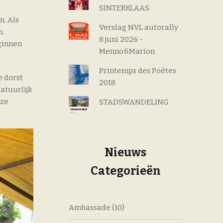
SINTERKLAAS
. Als
Verslag NVL autorally
n.
8 juni 2026 -
ginnen
Menno&Marion
Printemps des Poètes
e dorst
2018
Natuurlijk
nze
STADSWANDELING
Nieuws
Categorieën
Ambassade
(10)