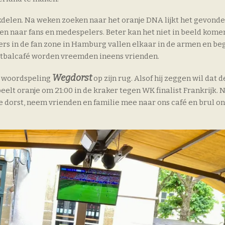
elen. Na weken zoeken naar het oranje DNA lijkt het gevonden
en naar fans en medespelers. Beter kan het niet in beeld kome
ers in de fan zone in Hamburg vallen elkaar in de armen en be
voetbalcafé worden vreemden ineens vrienden.
Wegdorst
e woordspeling
op zijn rug. Alsof hij zeggen wil dat d
eelt oranje om 21:00 in de kraker tegen WK finalist Frankrijk. 
je dorst, neem vrienden en familie mee naar ons café en brul o