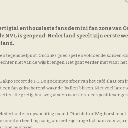
rtigtal enthousiaste fans de mini fan zone van Os
de NVL is geopend. Nederland speelt zijn eerste we
sland.
t een tegendoelpunt. Ondanks goed spel en voldoende kansen ko
 echter niet van de wijs brengen. Het gaat verder met waar he
 Gakpo scoort de 1-1. De gedempte sfeer van het café slaat om i
t een fan gekscherend waar de ‘ballen’ blijven. Niet veel later 
oketten die gretig hun weg vinden naar de steeds positiever g
an Nederland zijn opwachting maakt. Pinchhitter Weghorst moet
 minuten heeft hij nodig om met zijn lange lichaam voor zijn 
rland te maken.