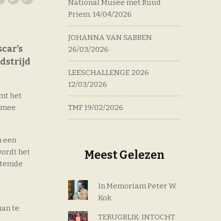
National Musée met Ruud
Priem.
14/04/2026
JOHANNA VAN SABBEN
car’s
26/03/2026
dstrijd
LEESCHALLENGE 2026
12/03/2026
mt het
TMF
19/02/2026
t mee
n een
wordt het
Meest Gelezen
estemde
In Memoriam Peter W.
Kok
man te
TERUGBLIK: INTOCHT