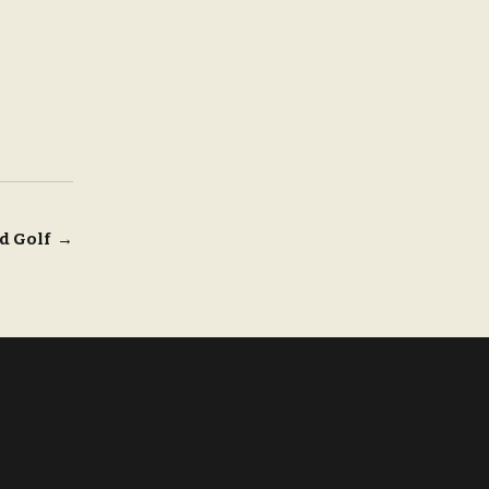
d Golf
→