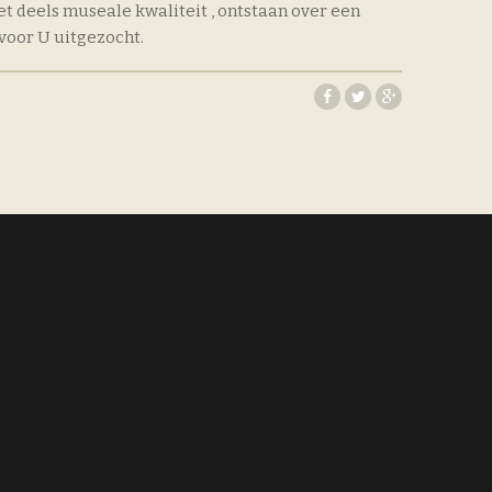
t deels museale kwaliteit , ontstaan over een
voor U uitgezocht.