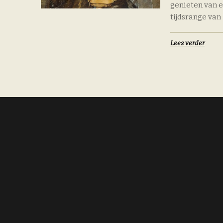
genieten van e
tijdsrange van
Lees verder