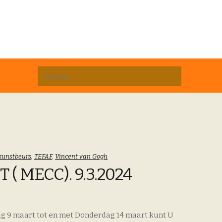
D
Zoeken
naar:
kunstbeurs
,
TEFAF
,
Vincent van Gogh
( MECC). 9.3.2024
rdag 9 maart tot en met Donderdag 14 maart kunt U