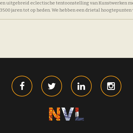
en uitgebreid eclectische tentoonstelling van Kunstwerken me
 3500 jaren tot op heden. We hebben een drietal hoogtepunten 