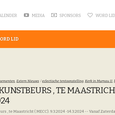
ALENDER
MEDIA
SPONSORS
WORD LI
ORD LID
goriën:
Tags:
nementen
,
Extern Nieuws
eclectische tentoonstelling
,
Kerk in Murnau II
,
KUNSTBEURS , TE MAASTRICHT 
024
rs , te Maastricht ( MECC). 9.3.2024 -14.3.2024 -- Vanaf Zate