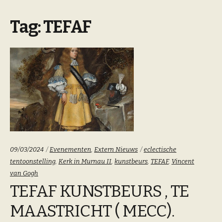
Tag:
TEFAF
Categoriën:
Tags:
09/03/2024
Evenementen
,
Extern Nieuws
eclectische
tentoonstelling
,
Kerk in Murnau II
,
kunstbeurs
,
TEFAF
,
Vincent
van Gogh
TEFAF KUNSTBEURS , TE
MAASTRICHT ( MECC).