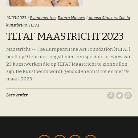
Categoriën:
Tags:
10/03/2023
Evenementen
,
Extern Nieuws
Alonso Sánchez Coello
,
kunstbeurs
,
TEFAF
TEFAF MAASTRICHT 2023
Maastricht -- The European Fine Art Foundation (TEFAF)
heeft op 9 februari jongstleden een speciale preview van
23 kunstwerken die op TEFAF Maastricht te zien zullen
zijn. De kunstbeurs wordt gehouden van 11 tot en met 19
maart 2023.
Lees verder