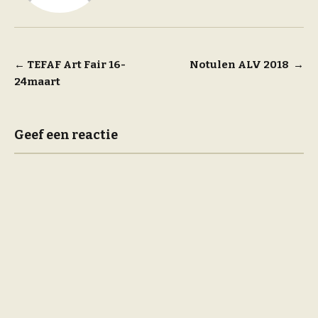
Bericht
←
TEFAF Art Fair 16-
Notulen ALV 2018
→
24maart
navigatie
Geef een reactie