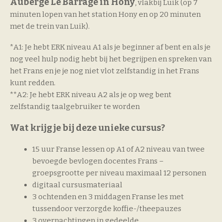
Auberge Le Barrage in Hony
, vlakbij Luik (op 7
minuten lopen van het station Hony en op 20 minuten
met de trein van Luik).
*A1: Je hebt ERK niveau A1 als je beginner af bent en als je
nog veel hulp nodig hebt bij het begrijpen en spreken van
het Frans en je je nog niet vlot zelfstandig in het Frans
kunt redden.
**A2: Je hebt ERK niveau A2 als je op weg bent
zelfstandig taalgebruiker te worden
Wat krijg je bij deze unieke cursus?
15 uur Franse lessen op A1 of A2 niveau van twee
bevoegde bevlogen docentes Frans –
groepsgrootte per niveau maximaal 12 personen
digitaal cursusmateriaal
3 ochtenden en 3 middagen Franse les met
tussendoor verzorgde koffie-/theepauzes
3 overnachtingen in gedeelde