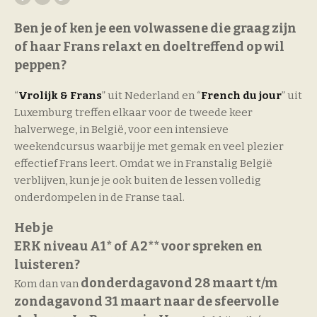
Ben je of ken je een volwassene die graag zijn
of haar Frans relaxt en doeltreffend op wil
peppen?
“
Vrolijk & Frans
” uit Nederland en “
French du jour
” uit
Luxemburg treffen elkaar voor de tweede keer
halverwege, in België, voor een intensieve
weekendcursus waarbij je met gemak en veel plezier
effectief Frans leert. Omdat we in Franstalig België
verblijven, kun je je ook buiten de lessen volledig
onderdompelen in de Franse taal.
Heb je
ERK niveau A1* of A2** voor spreken en
luisteren?
donderdagavond 28 maart t/m
Kom dan van
zondagavond 31 maart naar de sfeervolle