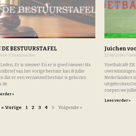
 DE BESTUURSTAFEL
Juichen voo
2024
Geen reacties
12/06/2024
Geen
 Leden, Er is nieuws! En er is goed nieuws! Na
Voetbalcafé EK
ndbrief van het vorige bestuur kan ik jullie
overwinningen 
n dat er een vernieuwd bestuur is gekozen
Nederlanders i
s de
uitgebroken.Om 
roepen we julli
verder »
Lees verder »
« Vorige
1
2
3
4
5
Volgende »