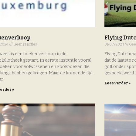
kenverkoop
Flying Dut
/2024
Geen reacties
01/07/2024
Geen
week is een boekenverkoop in de
Flying Dutchman
ibliotheek gestart. In eerste instantie vooral
dat de laatste 
oeken voor volwassenen en kookboeken die
golf onder spor
langs hebben gekregen. Maar de komende tijd
gespeeld werd. 
ar
Lees verder »
verder »