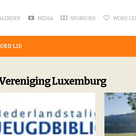
ALENDER
MEDIA
SPONSORS
WORD LI
ORD LID
 Vereniging Luxemburg