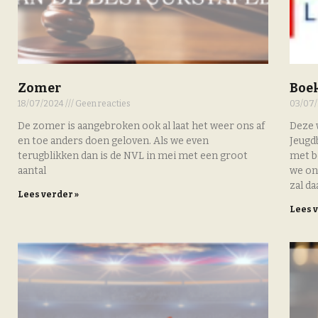
Zomer
Boe
18/07/2024
Geen reacties
03/07
De zomer is aangebroken ook al laat het weer ons af
Deze 
en toe anders doen geloven. Als we even
Jeugdb
terugblikken dan is de NVL in mei met een groot
met b
aantal
we on
zal da
Lees verder »
Lees 