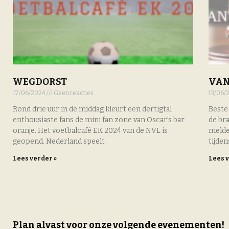
WEGDORST
VAN
17/06/2024
Geen reacties
13/06/
Rond drie uur in de middag kleurt een dertigtal
Beste
enthousiaste fans de mini fan zone van Oscar’s bar
de bra
oranje. Het voetbalcafé EK 2024 van de NVL is
melde
geopend. Nederland speelt
tijden
Lees verder »
Lees 
Plan alvast voor onze volgende evenementen!