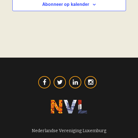
n
n
e
n
n
e
n
n
e
n
n
e
n
n
e
n
e
n
n
e
a
w
Abonneer op kalender
n
e
e
e
e
e
e
e
e
e
e
e
e
e
e
o
t
m
t
m
t
m
t
m
t
m
t
m
t
m
t
n
n
n
n
n
n
n
n
n
n
n
n
n
n
E
e
e
e
e
e
e
e
e
e
e
e
e
e
e
e
u
e
t
t
t
t
t
t
t
v
n
n
n
n
n
n
n
n
n
n
n
n
n
n
m
e
k
e
e
e
e
e
e
e
t
t
t
t
t
t
t
e
.
n
n
n
n
n
n
n
e
r
e
e
e
e
e
n
n
n
n
n
n
n
g
e
e
m
a
n
e
w
v
n
e
e
t
e
e
n
r
n
n
g
e
a
v
Nederlandse Vereniging Luxemburg
v