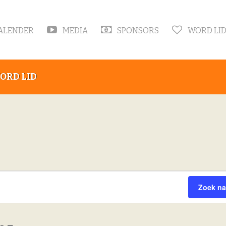
ALENDER
MEDIA
SPONSORS
WORD LI
ORD LID
Zoek na