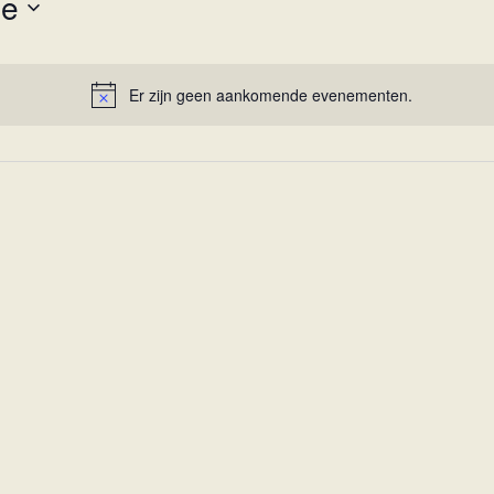
e
Er zijn geen aankomende evenementen.
B
e
r
i
c
h
t