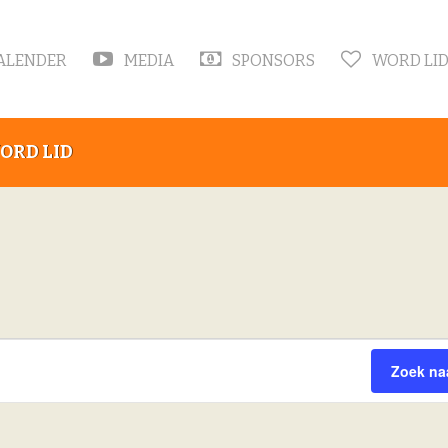
ALENDER
MEDIA
SPONSORS
WORD LI
ORD LID
Zoek na