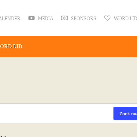
ALENDER
MEDIA
SPONSORS
WORD LI
ORD LID
Zoek na