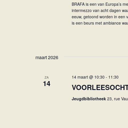
a
w
BRAFA is een van Europa’s mees
o
t
intermezzo van acht dagen wa
r
eeuw, getoond worden in een ver
i
d
is een beurs met ambiance waar
e
.
maart 2026
14 maart @ 10:30
-
11:30
ZA
14
VOORLEESOCHT
Jeugdbibliotheek
23, rue Va