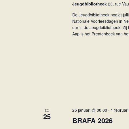
Jeugdbibliotheek
23, rue Va
r
w
E
De Jeugdbibliotheek nodigt jul
e
v
Nationale Voorleesdagen in Ne
e
e
uur in de Jeugdbibliotheek. Zi
n
r
Aap is het Prentenboek van he
e
g
m
e
e
v
n
t
e
e
n
n
n
m
a
e
t
v
k
25 januari @ 00:00
-
1 februar
ZO
i
25
e
BRAFA 2026
g
y