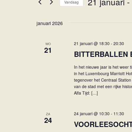
21 januari
 - 
Vandaag
e
e
n
S
m
k
e
januari 2026
e
e
l
y
e
n
w
c
t
21 januari @ 18:30
-
20:30
WO
o
t
21
e
BITTERBALLEN
r
e
d
n
e
In het nieuwe jaar is het weer 
i
r
Z
in het Luxembourg Marriott Hot
n
e
o
tegenover het Centraal Statio
.
e
van de stad met een rijke histo
e
Z
n
Alfa Tijd: […]
o
k
d
e
a
e
k
t
n
24 januari @ 10:30
-
11:30
ZA
v
u
24
VOORLEESOCHTE
e
o
m
o
n
.