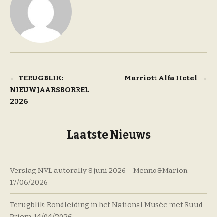
Bericht
←
TERUGBLIK:
Marriott Alfa Hotel
→
NIEUWJAARSBORREL
navigatie
2026
Laatste Nieuws
Verslag NVL autorally 8 juni 2026 – Menno&Marion
17/06/2026
Terugblik: Rondleiding in het National Musée met Ruud
Priem.
14/04/2026