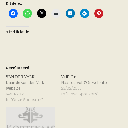
Dit delen:
Vind ik leuk:
Gerelateerd
VAN DER VALK
ValD’Or
Naar de van der Valk
Naar de ValD'Or website.
website.
25/02/2025
14/01/2025
In "Onze Sponsors"
In "Onze Sponsors"