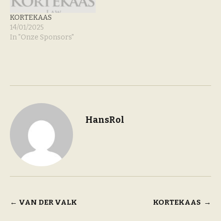
KORTEKAAS
14/01/2025
In "Onze Sponsors"
HansRol
Bericht
←
VAN DER VALK
KORTEKAAS
→
navigatie