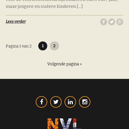
maar jongere en oudere kinderen […]
Lees verder
Berichten
1
2
Pagina 1 van 2
paginering
Volgende pagina »