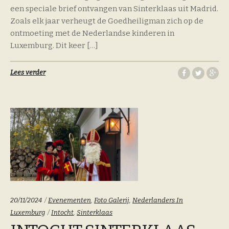
een speciale brief ontvangen van Sinterklaas uit Madrid.
Zoals elk jaar verheugt de Goedheiligman zich op de
ontmoeting met de Nederlandse kinderen in
Luxemburg. Dit keer […]
Lees verder
Categoriën:
20/11/2024
Evenementen
,
Foto Galerij
,
Nederlanders In
Tags:
Luxemburg
Intocht
,
Sinterklaas