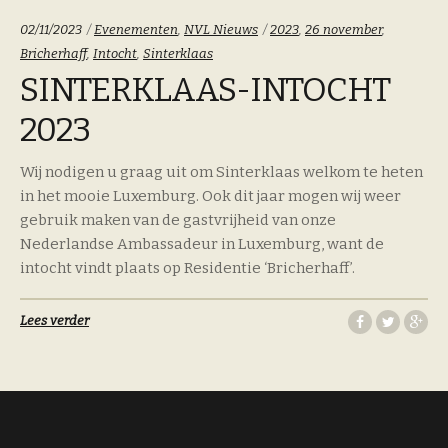
Categoriën:
Tags:
02/11/2023
Evenementen
,
NVL Nieuws
2023
,
26 november
,
Bricherhaff
,
Intocht
,
Sinterklaas
SINTERKLAAS-INTOCHT
2023
Wij nodigen u graag uit om Sinterklaas welkom te heten
in het mooie Luxemburg. Ook dit jaar mogen wij weer
gebruik maken van de gastvrijheid van onze
Nederlandse Ambassadeur in Luxemburg, want de
intocht vindt plaats op Residentie ‘Bricherhaff’.
Lees verder