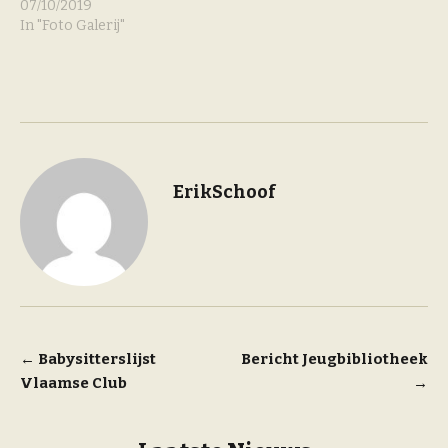
07/10/2019
In "Foto Galerij"
ErikSchoof
Bericht
←
Babysitterslijst
Bericht Jeugbibliotheek
Vlaamse Club
→
navigatie