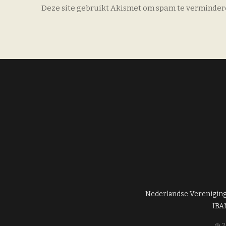
Deze site gebruikt Akismet om spam te verminder
Nederlandse Verenigin
IBA
@ 2