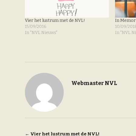
Vier het lustrum met de NVL!
In Memori
15/09/2016
10/09/201
In "NVL Nieuws"
In "NVL N
Webmaster NVL
Bericht
←
Vier het lustrum met de NVL!