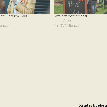
am Peter W. Kok
Wat een Zomerfeest XL
8
26/06/2016
ieuws"
In "NVL Nieuws"
Kinder boeke