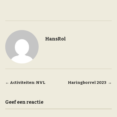
HansRol
Bericht
←
Activiteiten: NVL
Haringborrel 2023
→
navigatie
Geef een reactie